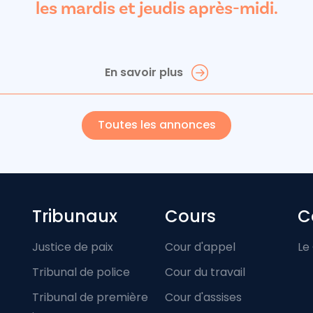
les mardis et jeudis après-midi.
En savoir plus
Toutes les annonces
Footer-menu
Tribunaux
Cours
C
Justice de paix
Cour d'appel
Le
Tribunal de police
Cour du travail
Tribunal de première
Cour d'assises