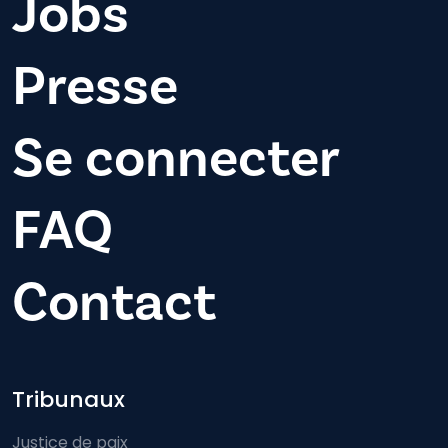
Jobs
Presse
Se connecter
FAQ
Contact
Footer-menu
Tribunaux
Justice de paix