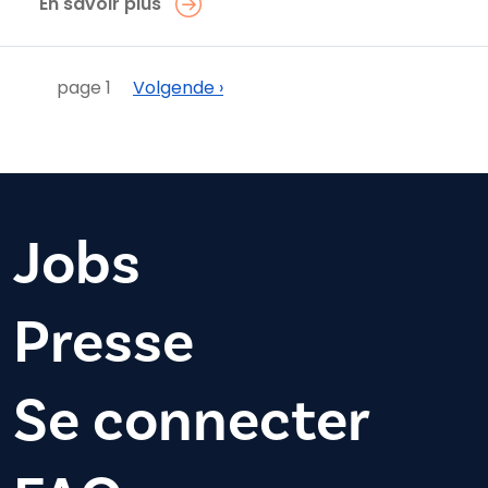
En savoir plus
Pagination
Suivant
page 1
Volgende ›
Jobs
Presse
Se connecter