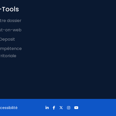
-Tools
tre dossier
st-on-web
Deposit
mpétence
ritoriale
cessibilité