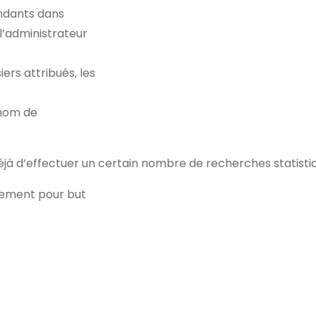
endants dans
l’administrateur
rs attribués, les
 nom de
déjà d’effectuer un certain nombre de recherches statist
lement pour but