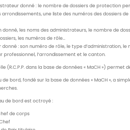
strateur donné : le nombre de dossiers de protection p
 arrondissements, une liste des numéros des dossiers de 
 donné, les noms des administrateurs, le nombre de dossie
ssiers, les numéros de rôle…
r donné : son numéro de rôle, le type d’administration, le
ur professionnel, l’arrondissement et le canton.
elle (R.C.P.P. dans la base de données « MaCH ») permet 
 de bord, fondé sur la base de données « MaCH », a simp
cherches.
au de bord est octroyé :
chef de corps
 Chef
e Paix titulaire