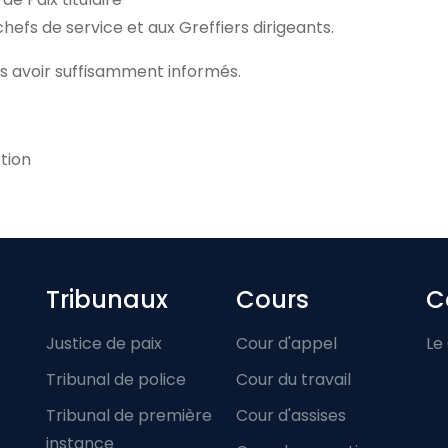
hefs de service et aux Greffiers dirigeants.
s avoir suffisamment informés.
tion
Footer-menu
Tribunaux
Cours
C
Justice de paix
Cour d'appel
Le
Tribunal de police
Cour du travail
Tribunal de première
Cour d'assises
instance