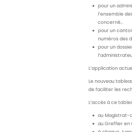
pour un admini
l’ensemble des
concerné…
pour un canton
numéros des do
pour un dossie
l’administrate
L’application actu
Le nouveau tableau
de faciliter les re
L’accès à ce table
au Magistrat-
au Greffier en
à chaque Juge d