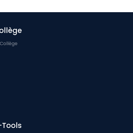
ollège
 Collège
-Tools