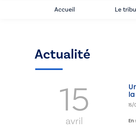
Accueil
Le trib
Actualité
15
Un
la
15/
avril
En 