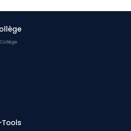
ollège
 Collège
-Tools